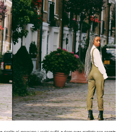
he risalta al massimo i vostri outfit, e dopo aver scattato non sapete