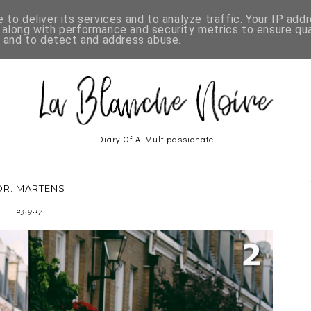
to deliver its services and to analyze traffic. Your IP add
ROUND ME
HOW TO STYLE
PASSION FRUIT
TREND ALERT
 along with performance and security metrics to ensure qua
, and to detect and address abuse.
Diary Of A Multipassionate
DR. MARTENS
23.9.17