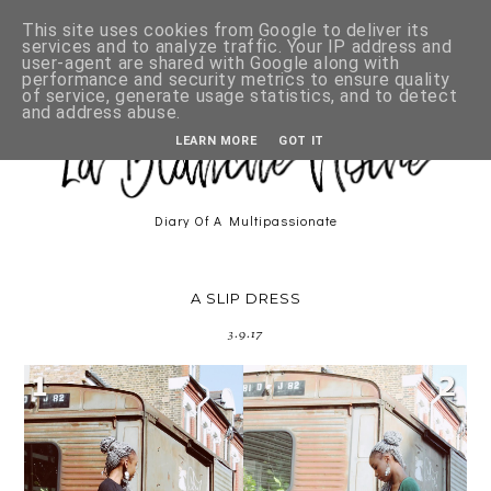
This site uses cookies from Google to deliver its
services and to analyze traffic. Your IP address and
user-agent are shared with Google along with
performance and security metrics to ensure quality
of service, generate usage statistics, and to detect
and address abuse.
LEARN MORE
GOT IT
Diary Of A Multipassionate
A SLIP DRESS
3.9.17