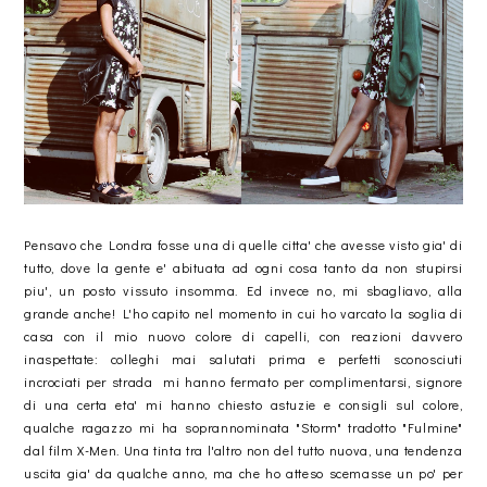
Pensavo che Londra fosse una di quelle citta' che avesse visto gia' di
tutto, dove la gente e' abituata ad ogni cosa tanto da non stupirsi
piu', un posto vissuto insomma. Ed invece no, mi sbagliavo, alla
grande anche! L'ho capito nel momento in cui ho varcato la soglia di
casa con il mio nuovo colore di capelli, con reazioni davvero
inaspettate: colleghi mai salutati prima e perfetti sconosciuti
incrociati per strada mi hanno fermato per complimentarsi, signore
di una certa eta' mi hanno chiesto astuzie e consigli sul colore,
qualche ragazzo mi ha soprannominata "Storm" tradotto "Fulmine"
dal film X-Men. Una tinta tra l'altro non del tutto nuova, una tendenza
uscita gia' da qualche anno, ma che ho atteso scemasse un po' per