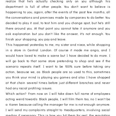
realize that he's actually checking only on you although his
department is full of other people. You don't want to believe is
happening to you, again, after the events of the past few months, all
the conversations and promises made by companies to do better. You
decided to play it cool, to test him and you change spot, but he's still
there around you. At that point you cannot take it anymore and you
ask explanation but you don't like the answer, it's not enough. You
finish your shopping, you pay and leave.
This happened yesterday to me, my sister and niece, while shopping
in a store in Central London. Of course it made me angry, and I
would have loved to make a scene but I have decided to do more. I
will go back to that same store pretending to shop and see if the
scenario repeats itself. I want to be 100% sure before taking any
action, because we, as Black people are so used to this, sometimes
you think your mind is playing you games and also I have shopped
at that chain several times before just different branches and never
had any racial profiling issues.
Which action? From now on I will take down full name of employees
acting weird towards Black people, I will film them too, no I won't be
a Karen because calling the manager for me is not enough anymore.
I will send my complaints straight to Headquarters, involving social
medias if necessary. This is how you hit them for real, the reputation