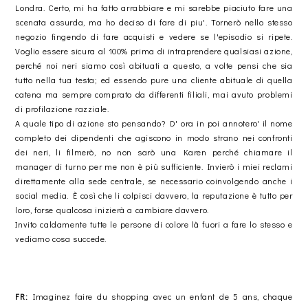
Londra. Certo, mi ha fatto arrabbiare e mi sarebbe piaciuto fare una
scenata assurda, ma ho deciso di fare di piu'. Tornerò nello stesso
negozio fingendo di fare acquisti e vedere se l'episodio si ripete.
Voglio essere sicura al 100% prima di intraprendere qualsiasi azione,
perché noi neri siamo così abituati a questo, a volte pensi che sia
tutto nella tua testa; ed essendo pure una cliente abituale di quella
catena ma sempre comprato da differenti filiali, mai avuto problemi
di profilazione razziale.
A quale tipo di azione sto pensando? D' ora in poi annotero' il nome
completo dei dipendenti che agiscono in modo strano nei confronti
dei neri, li filmerò, no non sarò una Karen perché chiamare il
manager di turno per me non è più sufficiente. Invierò i miei reclami
direttamente alla sede centrale, se necessario coinvolgendo anche i
social media. È così che li colpisci davvero, la reputazione è tutto per
loro, forse qualcosa inizierà a cambiare davvero.
Invito caldamente tutte le persone di colore là fuori a fare lo stesso e
vediamo cosa succede.
FR:
Imaginez faire du shopping avec un enfant de 5 ans, chaque