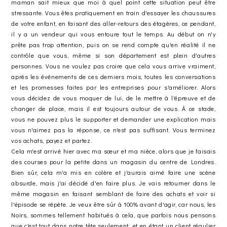
maman sait mieux que moi à quel point cette situation peut être
stressante. Vous êtes pratiquement en train d'essayer les chaussures
de votre enfant, en faisant des aller-retours des étagères, ce pendant,
il y a un vendeur qui vous entoure tout le temps. Au début on n'y
prête pas trop attention, puis on se rend compte qu'en réalité il ne
contrôle que vous, même si son département est plein d'autres
personnes. Vous ne voulez pas croire que cela vous arrive vraiment,
après les événements de ces derniers mois, toutes les conversations
et les promesses faites par les entreprises pour s'améliorer. Alors
vous décidez de vous moquer de lui, de le mettre à l'épreuve et de
changer de place, mais il est toujours autour de vous. À ce stade,
vous ne pouvez plus le supporter et demander une explication mais
vous n'aimez pas la réponse, ce n'est pas suffisant. Vous terminez
vos achats, payez et partez.
Cela m'est arrivé hier avec ma sœur et ma nièce, alors que je faisais
des courses pour la petite dans un magasin du centre de Londres.
Bien sûr, cela m'a mis en colère et j'aurais aimé faire une scène
absurde, mais j'ai décidé d'en faire plus. Je vais retourner dans le
même magasin en faisant semblant de faire des achats et voir si
l'épisode se répète. Je veux être sûr à 100% avant d'agir, car nous, les
Noirs, sommes tellement habitués à cela, que parfois nous pensons
que c'est tout dans notre tête seulement; et en étant un client régulier