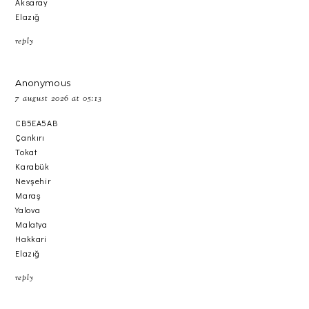
Aksaray
Elazığ
reply
Anonymous
7 august 2026 at 05:13
CB5EA5AB
Çankırı
Tokat
Karabük
Nevşehir
Maraş
Yalova
Malatya
Hakkari
Elazığ
reply