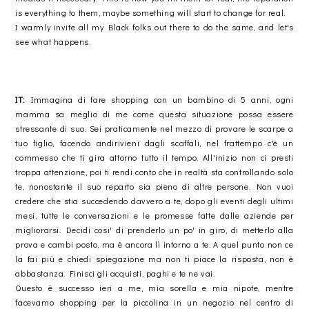
is everything to them, maybe something will start to change for real.
I warmly invite all my Black folks out there to do the same, and let's
see what happens.
IT:
Immagina di fare shopping con un bambino di 5 anni, ogni
mamma sa meglio di me come questa situazione possa essere
stressante di suo. Sei praticamente nel mezzo di provare le scarpe a
tuo figlio, facendo andirivieni dagli scaffali, nel frattempo c'è un
commesso che ti gira attorno tutto il tempo. All'inizio non ci presti
troppa attenzione, poi ti rendi conto che in realtà sta controllando solo
te, nonostante il suo reparto sia pieno di altre persone. Non vuoi
credere che stia succedendo davvero a te, dopo gli eventi degli ultimi
mesi, tutte le conversazioni e le promesse fatte dalle aziende per
migliorarsi. Decidi cosi' di prenderlo un po' in giro, di metterlo alla
prova e cambi posto, ma è ancora lì intorno a te. A quel punto non ce
la fai più e chiedi spiegazione ma non ti piace la risposta, non è
abbastanza. Finisci gli acquisti, paghi e te ne vai.
Questo è successo ieri a me, mia sorella e mia nipote, mentre
facevamo shopping per la piccolina in un negozio nel centro di