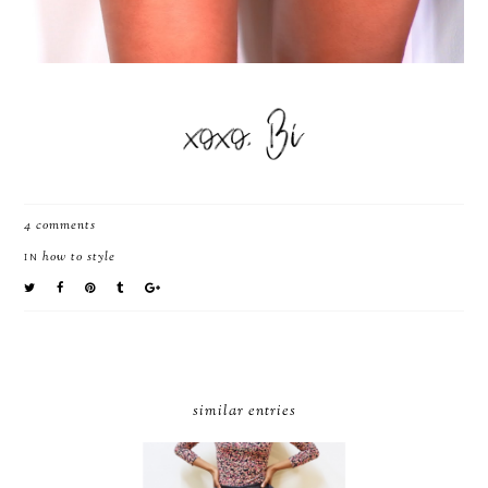
4 comments
how to style
IN
similar entries