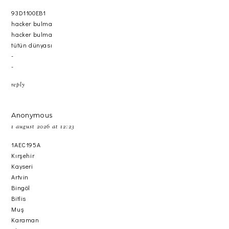
93D1100EB1
hacker bulma
hacker bulma
tütün dünyası
-
-
reply
Anonymous
1 august 2026 at 12:23
1AEC195A
Kırşehir
Kayseri
Artvin
Bingöl
Bitlis
Muş
Karaman